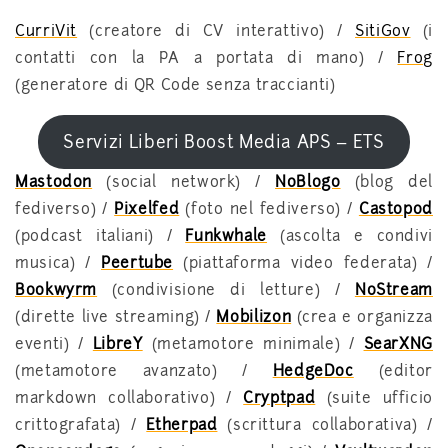
CurriVit
(creatore di CV interattivo) /
SitiGov
(i
contatti con la PA a portata di mano) /
Frog
(generatore di QR Code senza traccianti)
Servizi Liberi Boost Media APS – ETS
Mastodon
(social network) /
NoBlogo
(blog del
fediverso) /
Pixelfed
(foto nel fediverso) /
Castopod
(podcast italiani) /
Funkwhale
(ascolta e condivi
musica) /
Peertube
(piattaforma video federata) /
Bookwyrm
(condivisione di letture) /
NoStream
(dirette live streaming) /
Mobilizon
(crea e organizza
eventi) /
LibreY
(metamotore minimale) /
SearXNG
(metamotore avanzato) /
HedgeDoc
(editor
markdown collaborativo) /
Cryptpad
(suite ufficio
crittografata) /
Etherpad
(scrittura collaborativa) /